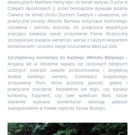
dewocyjnych Matthew Henry'ego na temat wpływu Ducha w
Dziejach Apostolskich 2, przez teologiczne dyskusje Adama
Clarke'a na temat chrztu Duchem Świętym i uświęcenia, po
praktyczne porady Alberta Barnesa dotyczące duchowego
ożywienia i wzrostu kościoła, ich połączona ekspertyza
znacząco zwiększa nasze zrozumienie Pisma. Rozpocznij
szczegółowe badanie werset po wersie z naszym ekspertem
komentarzem i poszerz swoje zrozumienie Biblii już dziś.
Szczegółowy Komentarz do Każdego Wersetu Biblijnego
-
Angażuj się w obszerne wglądy od czołowych biblijnych
uczonych poprzez zwięzłe podsumowania i dogłębną
analizę każdego wersetu. Doświadcz bogatszego
zrozumienia Pism, które przynosi jasność, głębię i
praktyczne znaczenie. Niezależnie od tego, czy badasz
konkretny fragment, czy całe spektrum Biblii, nasze
starannie wybrane komentarze obiecują głębsze
zaangażowanie w trwałą mądrość Słowa Bożego.