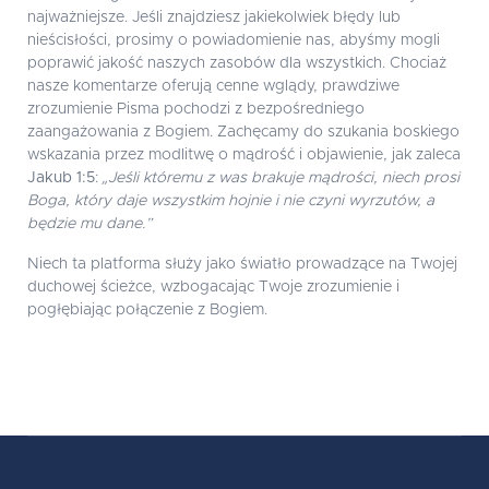
najważniejsze. Jeśli znajdziesz jakiekolwiek błędy lub
nieścisłości, prosimy o powiadomienie nas, abyśmy mogli
poprawić jakość naszych zasobów dla wszystkich. Chociaż
nasze komentarze oferują cenne wglądy, prawdziwe
zrozumienie Pisma pochodzi z bezpośredniego
zaangażowania z Bogiem. Zachęcamy do szukania boskiego
wskazania przez modlitwę o mądrość i objawienie, jak zaleca
Jakub 1:5
:
„Jeśli któremu z was brakuje mądrości, niech prosi
Boga, który daje wszystkim hojnie i nie czyni wyrzutów, a
będzie mu dane.”
Niech ta platforma służy jako światło prowadzące na Twojej
duchowej ścieżce, wzbogacając Twoje zrozumienie i
pogłębiając połączenie z Bogiem.