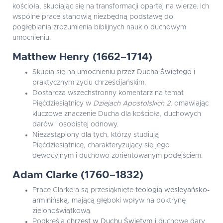
kościoła, skupiając się na transformacji opartej na wierze. Ich
wspólne prace stanowią niezbędną podstawę do
pogłębiania zrozumienia biblijnych nauk o duchowym
umocnieniu.
Matthew Henry (1662–1714)
Skupia się na
umocnieniu przez Ducha Świętego
i
praktycznym życiu chrześcijańskim.
Dostarcza wszechstronny komentarz na temat
Pięćdziesiątnicy w
Dziejach Apostolskich 2
, omawiając
kluczowe znaczenie Ducha dla kościoła, duchowych
darów i osobistej odnowy.
Niezastąpiony dla tych, którzy studiują
Pięćdziesiątnicę, charakteryzujący się jego
dewocyjnym i duchowo zorientowanym podejściem.
Adam Clarke (1760–1832)
Prace Clarke’a są przesiąknięte
teologią wesleyańsko-
arminińską
, mającą głęboki wpływ na doktrynę
zielonoświątkową.
Podkreśla
chrzest w Duchu Świętym
i duchowe dary