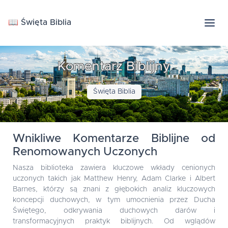
📖 Święta Biblia
Komentarz Biblijny
Święta Biblia
Wnikliwe Komentarze Biblijne od
Renomowanych Uczonych
Nasza biblioteka zawiera kluczowe wkłady cenionych
uczonych takich jak Matthew Henry, Adam Clarke i Albert
Barnes, którzy są znani z głębokich analiz kluczowych
koncepcji duchowych, w tym umocnienia przez Ducha
Świętego, odkrywania duchowych darów i
transformacyjnych praktyk biblijnych. Od wglądów