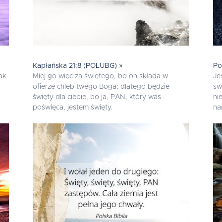
Kapłańska 21:8 (POLUBG) »
Po
ak
Miej go więc za świętego, bo on składa w
Je
ofierze chleb twego Boga; dlatego będzie
sw
święty dla ciebie, bo ja, PAN, który was
ni
poświęca, jestem święty.
na