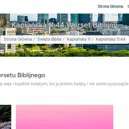
Strona Główna
Kapłańska 11:44 Werset Biblijny
Strona Główna
Święta Biblia
Kapłańska 11
Kapłańska 11:44
rsetu Biblijnego
 więc i bądźcie świętymi, bo ja jestem święty. I nie zanieczyszczaj