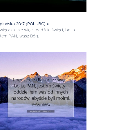
płańska 20:7 (POLUBG) »
więcajcie się więc i bądźcie święci, bo ja
stem PAN, wasz Bóg.