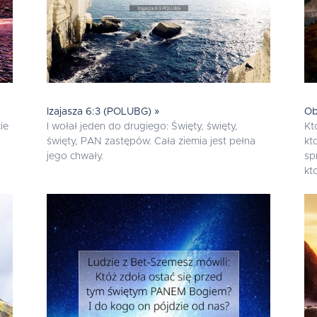
Izajasza 6:3 (POLUBG) »
Ob
ie
I wołał jeden do drugiego: Święty, święty,
Kt
święty, PAN zastępów. Cała ziemia jest pełna
kt
jego chwały.
sp
kt