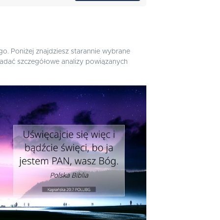
o. Poniżej znajdziesz starannie wybrane
 zbadać szczegółowe analizy powiązanych