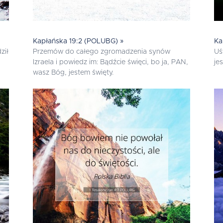
Kapłańska 19:2 (POLUBG) »
Ka
ził
Przemów do całego zgromadzenia synów
Uś
Izraela i powiedz im: Bądźcie święci, bo ja, PAN,
je
wasz Bóg, jestem święty.