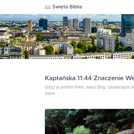
📖 Święta Biblia
Kapłańska 11:44 Znaczenie We
Gdyż ja jestem PAN, wasz Bóg. Uświęcajcie się
ziemi.