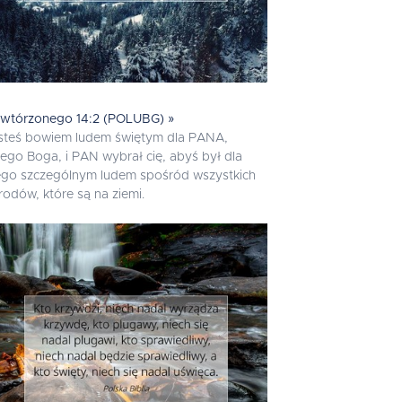
wtórzonego 14:2 (POLUBG) »
steś bowiem ludem świętym dla PANA,
ego Boga, i PAN wybrał cię, abyś był dla
ego szczególnym ludem spośród wszystkich
rodów, które są na ziemi.