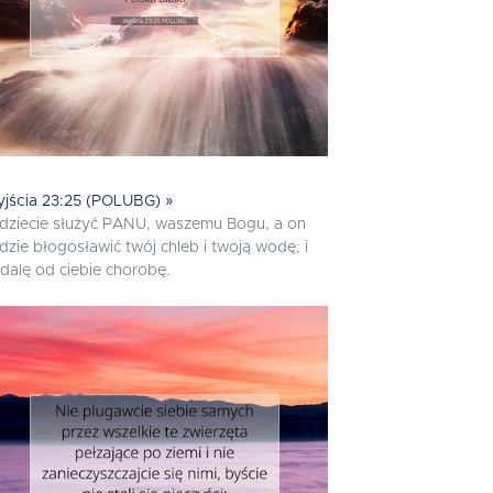
jścia 23:25 (POLUBG) »
dziecie służyć PANU, waszemu Bogu, a on
dzie błogosławić twój chleb i twoją wodę; i
dalę od ciebie chorobę.