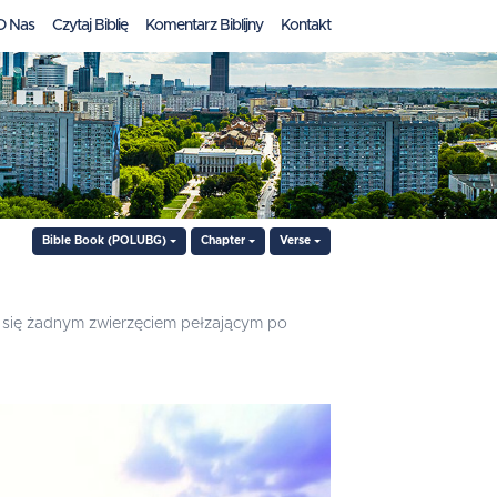
O Nas
Czytaj Biblię
Komentarz Biblijny
Kontakt
Bible Book (POLUBG)
Chapter
Verse
cie się żadnym zwierzęciem pełzającym po