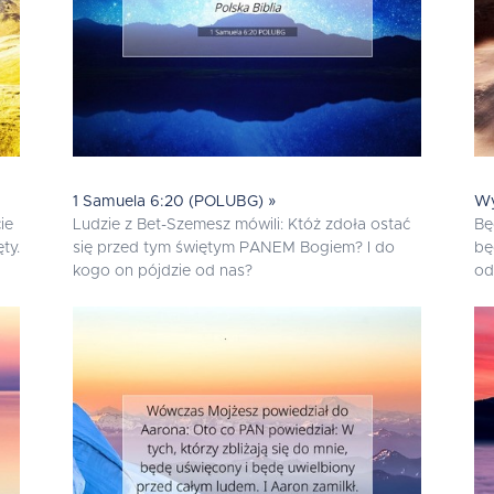
1 Samuela 6:20 (POLUBG) »
Wy
ie
Ludzie z Bet-Szemesz mówili: Któż zdoła ostać
Bę
ty.
się przed tym świętym PANEM Bogiem? I do
bę
kogo on pójdzie od nas?
od