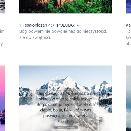
1 Tesaloniczan 4:7 (POLUBG) »
Ka
kim
Bóg bowiem nie powołał nas do nieczystości,
I 
ale do świętości.
św
ry
ab