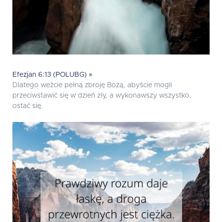
Efezjan 6:13 (POLUBG) »
Dlatego weźcie pełną zbroję Bożą, abyście mogli
przeciwstawić się w dzień zły, a wykonawszy wszystko,
ostać się.