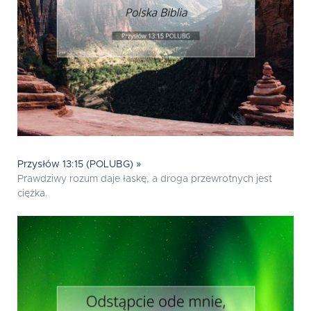
Przysłów 13:15 (POLUBG) »
Prawdziwy rozum daje łaskę, a droga przewrotnych jest
ciężka.