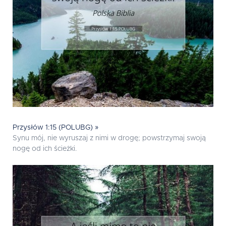
Przysłów 1:15 (POLUBG) »
Synu mój, nie wyruszaj z nimi w drogę; powstrzymaj swoją
nogę od ich ścieżki.