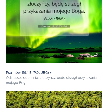
Psalmów 119:115 (POLUBG) »
Odstąpcie ode mnie, złoczyńcy, będę strzegł przykazania
mojego Boga.