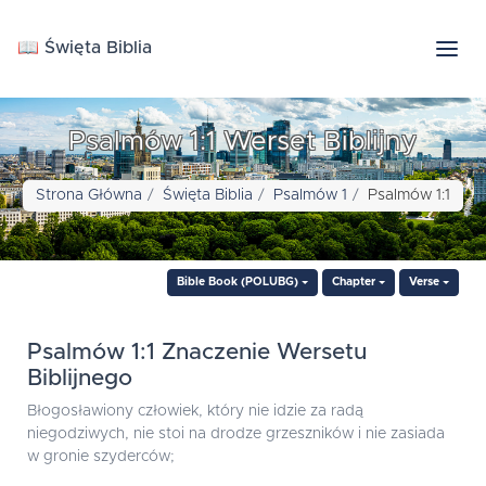
📖 Święta Biblia
Psalmów 1:1 Werset Biblijny
Strona Główna
Święta Biblia
Psalmów 1
Psalmów 1:1
Bible Book (POLUBG)
Chapter
Verse
Psalmów 1:1 Znaczenie Wersetu
Biblijnego
Błogosławiony człowiek, który nie idzie za radą
niegodziwych, nie stoi na drodze grzeszników i nie zasiada
w gronie szyderców;