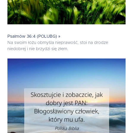
Psalmów 36:4 (POLUBG) »
Na swoim łożu obmyśla nieprawość, stoi na drodze
niedobrej i nie brzydzi się złem.