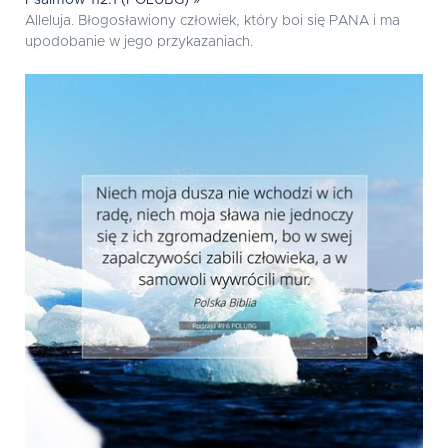
Psalmów 112:1 (POLUBG) »
Alleluja. Błogosławiony człowiek, który boi się PANA i ma
upodobanie w jego przykazaniach.