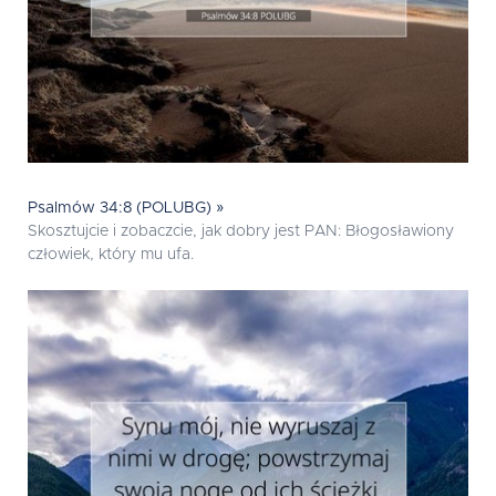
Psalmów 34:8 (POLUBG) »
Skosztujcie i zobaczcie, jak dobry jest PAN: Błogosławiony
człowiek, który mu ufa.