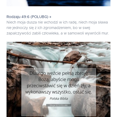
Rodzaju 49:6 (POLUBG) »
Niech moja dusza nie wchodzi w ich radę, niech moja sława
nie jednoczy się z ich zgromadzeniem, bo w swej
zapalczywości zabili człowieka, a w samowoli wywrócili mur.