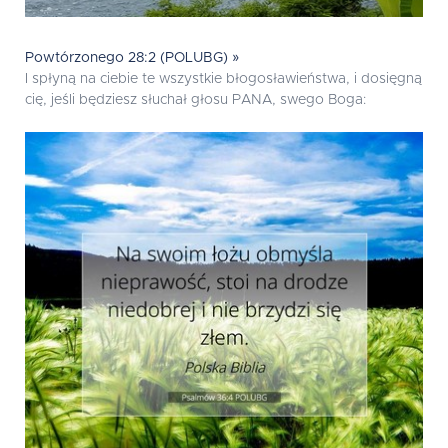
Powtórzonego 28:2 (POLUBG) »
I spłyną na ciebie te wszystkie błogosławieństwa, i dosięgną
cię, jeśli będziesz słuchał głosu PANA, swego Boga: