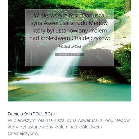
Daniela 9:1 (POLUBG) »
W pierwszym roku Dariusza, syna Aswerusa, z rodu Medów,
który był ustanowiony królem nad królestwem
Chaldejczyków;