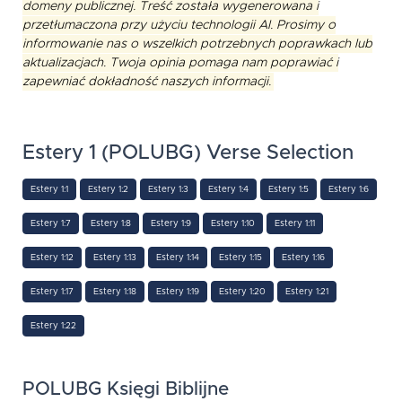
domeny publicznej. Treść została wygenerowana i
przetłumaczona przy użyciu technologii AI. Prosimy o
informowanie nas o wszelkich potrzebnych poprawkach lub
aktualizacjach. Twoja opinia pomaga nam poprawiać i
zapewniać dokładność naszych informacji.
Estery 1 (POLUBG) Verse Selection
Estery 1:1
Estery 1:2
Estery 1:3
Estery 1:4
Estery 1:5
Estery 1:6
Estery 1:7
Estery 1:8
Estery 1:9
Estery 1:10
Estery 1:11
Estery 1:12
Estery 1:13
Estery 1:14
Estery 1:15
Estery 1:16
Estery 1:17
Estery 1:18
Estery 1:19
Estery 1:20
Estery 1:21
Estery 1:22
POLUBG Księgi Biblijne