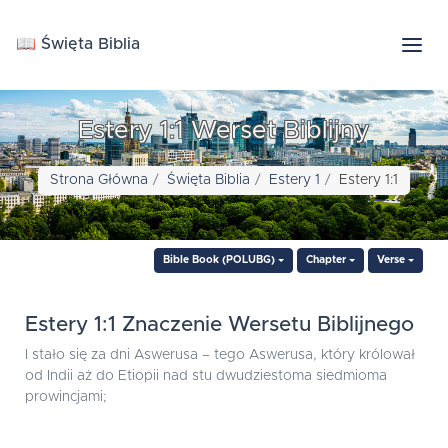
📖 Święta Biblia
Estery 1:1 Werset Biblijny
Strona Główna
Święta Biblia
Estery 1
Estery 1:1
Bible Book (POLUBG)
Chapter
Verse
Estery 1:1 Znaczenie Wersetu Biblijnego
I stało się za dni Aswerusa – tego Aswerusa, który królował
od Indii aż do Etiopii nad stu dwudziestoma siedmioma
prowincjami;