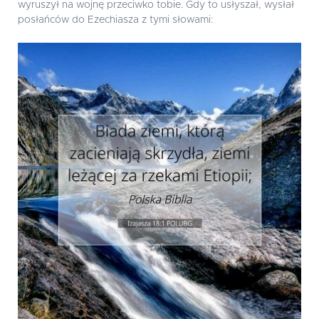
wyruszył na wojnę przeciwko tobie. Gdy to usłyszał, wysłał
posłańców do Ezechiasza z tymi słowami: