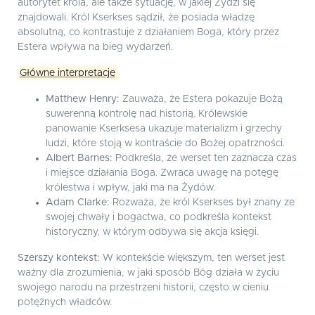
autorytet króla, ale także sytuację, w jakiej Żydzi się
znajdowali. Król Kserkses sądził, że posiada władzę
absolutną, co kontrastuje z działaniem Boga, który przez
Estera wpływa na bieg wydarzeń.
Główne interpretacje
Matthew Henry:
Zauważa, że Estera pokazuje Bożą
suwerenną kontrolę nad historią. Królewskie
panowanie Kserksesa ukazuje materializm i grzechy
ludzi, które stoją w kontraście do Bożej opatrzności.
Albert Barnes:
Podkreśla, że werset ten zaznacza czas
i miejsce działania Boga. Zwraca uwagę na potęgę
królestwa i wpływ, jaki ma na Żydów.
Adam Clarke:
Rozważa, że król Kserkses był znany ze
swojej chwały i bogactwa, co podkreśla kontekst
historyczny, w którym odbywa się akcja księgi.
Szerszy kontekst:
W kontekście większym, ten werset jest
ważny dla zrozumienia, w jaki sposób Bóg działa w życiu
swojego narodu na przestrzeni historii, często w cieniu
potężnych władców.