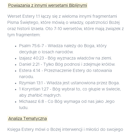
Powiązania z innymi wersetami Biblijnymi
Werset Estery 1:1 łączy się z wieloma innymi fragmentami
Pisma Świętego, które mówią o władzy, opatrzności Bożej
oraz historii Izraela. Oto 7-10 wersetów, które mają związek z
tym fragmentem:
Psalm 75:6-7 - Władza należy do Boga, który
decyduje o losach narodów.
Izajasz 40:23 - Bóg wyznacza władców na ziemi.
Daniel 2:21 - Tylko Bóg podnosi i zdejmuje królów.
Estera 4:14 - Przeznaczenie Estery do ratowania
narodu.
Rzymian 13:1 - Władza jest ustanowiona przez Boga.
1 Koryntian 1:27 - Bóg wybrał to, co głupie w świecie,
aby zhańbić mądrych.
Michaasz 6:8 - Co Bóg wymaga od nas jako Jego
ludu.
Analiza Tematyczna
Księga Estery mówi o Bożej interwencji i miłości do swojego