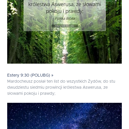
Estery 9:30 (POLUBG) »
Mardocheusz posłał ten list do wszystkich Żydów, do stu
dwudziestu siedmiu prowincji królestwa Aswerusa, ze
słowami pokoju i prawdy;