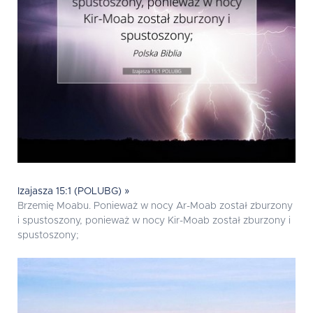
Izajasza 15:1 (POLUBG) »
Brzemię Moabu. Ponieważ w nocy Ar-Moab został zburzony
i spustoszony, ponieważ w nocy Kir-Moab został zburzony i
spustoszony;