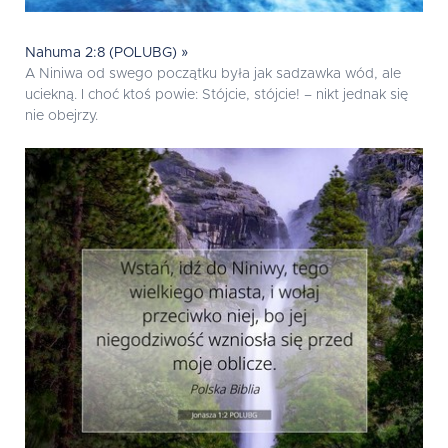
Nahuma 2:8 (POLUBG) »
A Niniwa od swego początku była jak sadzawka wód, ale
uciekną. I choć ktoś powie: Stójcie, stójcie! – nikt jednak się
nie obejrzy.