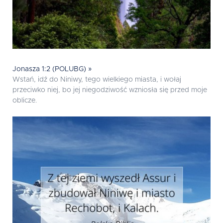
Jonasza 1:2 (POLUBG) »
Wstań, idź do Niniwy, tego wielkiego miasta, i wołaj
przeciwko niej, bo jej niegodziwość wzniosła się przed moje
oblicze.