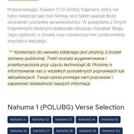
Podsumowując, Nawum 1:1 to istotny fragment, który nie
tylko zwiastuje sąd nad Niniwą, lecz także ukazuje Boże
oburzenie i potrzebę sprawiedliwości. W połączeniu z innymi
fragmentami biblijnymi doskonale obrazuje charakter Boga,
Jego zazdrość o chwałę oraz ostateczną moc poskromienia
zwycięzca lepszego.
*** Komentarz do wersetu biblijnego jest złożony z źródeł
domeny publicznej. Treść została wygenerowana i
przetłumaczona przy użyciu technologii AI. Prosimy o
informowanie nas o wszelkich potrzebnych poprawkach lub
aktualizacjach. Twoja opinia pomaga nam poprawiać i
zapewniać dokładność naszych informacji.
Nahuma 1 (POLUBG) Verse Selection
Nahuma 1:1
Nahuma 1:2
Nahuma 1:3
Nahuma 1:4
Nahuma 1:5
Nahuma 1:6
Nahuma 1:7
Nahuma 1:8
Nahuma 1:9
Nahuma 1:10