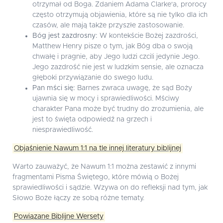
otrzymał od Boga. Zdaniem Adama Clarke'a, prorocy
często otrzymują objawienia, które są nie tylko dla ich
czasów, ale mają także przyszłe zastosowanie.
Bóg jest zazdrosny:
W kontekście Bożej zazdrości,
Matthew Henry pisze o tym, jak Bóg dba o swoją
chwałę i pragnie, aby Jego ludzi czcili jedynie Jego.
Jego zazdrość nie jest w ludzkim sensie, ale oznacza
głęboki przywiązanie do swego ludu.
Pan mści się:
Barnes zwraca uwagę, że sąd Boży
ujawnia się w mocy i sprawiedliwości. Mściwy
charakter Pana może być trudny do zrozumienia, ale
jest to święta odpowiedź na grzech i
niesprawiedliwość.
Objaśnienie Nawum 1:1 na tle innej literatury biblijnej
Warto zauważyć, że Nawum 1:1 można zestawić z innymi
fragmentami Pisma Świętego, które mówią o Bożej
sprawiedliwości i sądzie. Wzywa on do refleksji nad tym, jak
Słowo Boże łączy ze sobą różne tematy.
Powiązane Biblijne Wersety