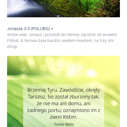
Jonasza 3:3 (POLUBG) »
Wstał więc Jonasz i poszedł do Niniwy zgodnie ze słowem
PANA. A Niniwa była bardzo wielkim miastem, na trzy dni
drogi.