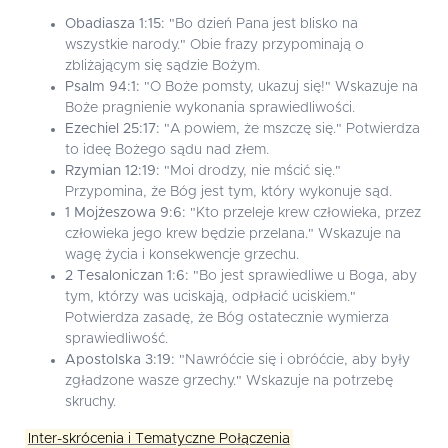
Obadiasza 1:15:
"Bo dzień Pana jest blisko na
wszystkie narody." Obie frazy przypominają o
zbliżającym się sądzie Bożym.
Psalm 94:1:
"O Boże pomsty, ukazuj się!" Wskazuje na
Boże pragnienie wykonania sprawiedliwości.
Ezechiel 25:17:
"A powiem, że mszczę się." Potwierdza
to ideę Bożego sądu nad złem.
Rzymian 12:19:
"Moi drodzy, nie mścić się."
Przypomina, że Bóg jest tym, który wykonuje sąd.
1 Mojżeszowa 9:6:
"Kto przeleje krew człowieka, przez
człowieka jego krew będzie przelana." Wskazuje na
wagę życia i konsekwencje grzechu.
2 Tesaloniczan 1:6:
"Bo jest sprawiedliwe u Boga, aby
tym, którzy was uciskają, odpłacić uciskiem."
Potwierdza zasadę, że Bóg ostatecznie wymierza
sprawiedliwość.
Apostolska 3:19:
"Nawróćcie się i obróćcie, aby były
zgładzone wasze grzechy." Wskazuje na potrzebę
skruchy.
Inter-skrócenia i Tematyczne Połączenia