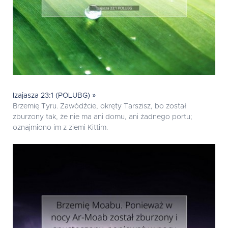
Izajasza 23:1 (POLUBG) »
Brzemię Tyru. Zawódźcie, okręty Tarszisz, bo został
zburzony tak, że nie ma ani domu, ani żadnego portu;
oznajmiono im z ziemi Kittim.