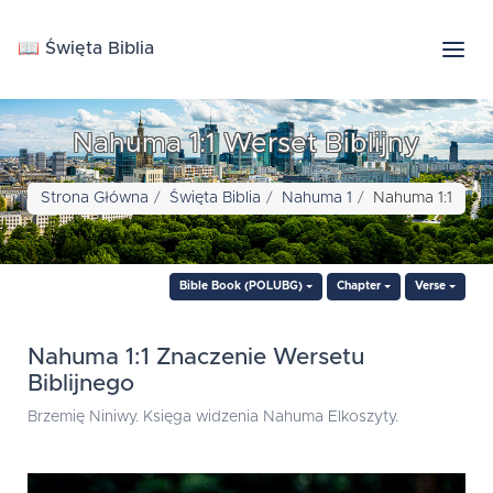
📖 Święta Biblia
Nahuma 1:1 Werset Biblijny
Strona Główna
Święta Biblia
Nahuma 1
Nahuma 1:1
Bible Book (POLUBG)
Chapter
Verse
Nahuma 1:1 Znaczenie Wersetu
Biblijnego
Brzemię Niniwy. Księga widzenia Nahuma Elkoszyty.