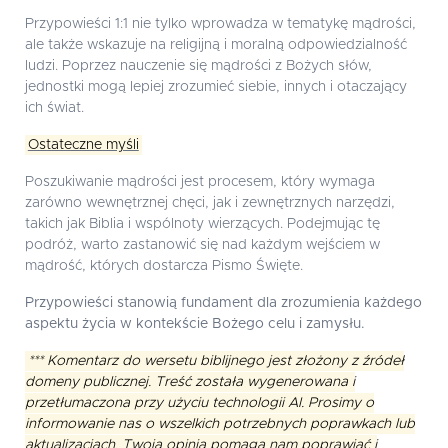
Przypowieści 1:1 nie tylko wprowadza w tematykę mądrości,
ale także wskazuje na religijną i moralną odpowiedzialność
ludzi. Poprzez nauczenie się mądrości z Bożych słów,
jednostki mogą lepiej zrozumieć siebie, innych i otaczający
ich świat.
Ostateczne myśli
Poszukiwanie mądrości jest procesem, który wymaga
zarówno wewnętrznej chęci, jak i zewnętrznych narzędzi,
takich jak Biblia i wspólnoty wierzących. Podejmując tę
podróż, warto zastanowić się nad każdym wejściem w
mądrość, których dostarcza Pismo Święte.
Przypowieści stanowią fundament dla zrozumienia każdego
aspektu życia w kontekście Bożego celu i zamysłu.
*** Komentarz do wersetu biblijnego jest złożony z źródeł
domeny publicznej. Treść została wygenerowana i
przetłumaczona przy użyciu technologii AI. Prosimy o
informowanie nas o wszelkich potrzebnych poprawkach lub
aktualizacjach. Twoja opinia pomaga nam poprawiać i