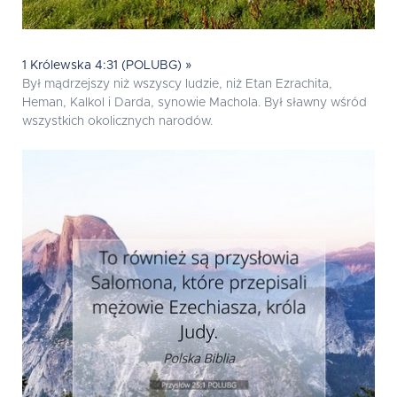
1 Królewska 4:31 (POLUBG) »
Był mądrzejszy niż wszyscy ludzie, niż Etan Ezrachita,
Heman, Kalkol i Darda, synowie Machola. Był sławny wśród
wszystkich okolicznych narodów.