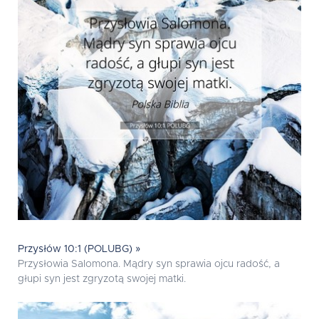
Przysłów 10:1 (POLUBG) »
Przysłowia Salomona. Mądry syn sprawia ojcu radość, a
głupi syn jest zgryzotą swojej matki.