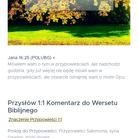
Jana 16:25 (POLUBG) »
Mówiłem wam o tym w przypowieściach. Ale nadchodzi
godzina, gdy już więcej nie będę mówił wam w
przypowieściach, ale otwarcie oznajmię wam o moim Ojcu.
Przysłów 1:1 Komentarz do Wersetu
Biblijnego
Znaczenie Przypowieści 1:1
Prolog do Przypowieści:
Przypowieści Salomona, syna
Dawida, króla Izraela