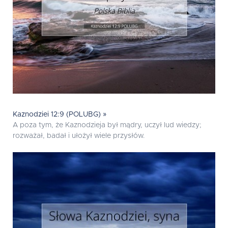
Kaznodziei 12:9 (POLUBG) »
A poza tym, że Kaznodzieja był mądry, uczył lud wiedzy;
rozważał, badał i ułożył wiele przysłów.