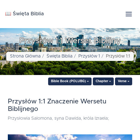
📖 Święta Biblia
Przysłów 1:1 Werset Biblijny
Strona Główna
Święta Biblia
Przysłów 1
Przysłów 1:1
Bible Book (POLUBG)
Chapter
Verse
Przysłów 1:1 Znaczenie Wersetu
Biblijnego
Przysłowia Salomona, syna Dawida, króla Izraela;