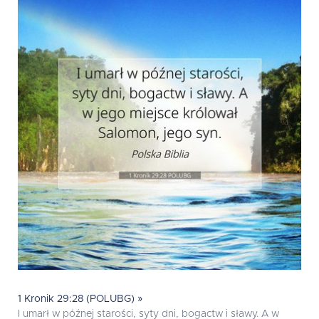
1 Kronik 29:28 (POLUBG) »
I umarł w późnej starości, syty dni, bogactw i sławy. A w