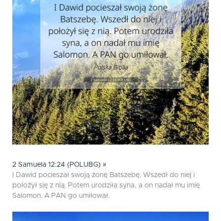
2 Samuela 12:24 (POLUBG) »
I Dawid pocieszał swoją żonę Batszebę. Wszedł do niej i
położył się z nią. Potem urodziła syna, a on nadał mu imię
Salomon. A PAN go umiłował.