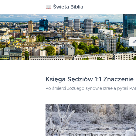
📖 Święta Biblia
S
Księga Sędziów 1:1 Znaczenie 
Po śmierci Jozuego synowie Izraela pytali P