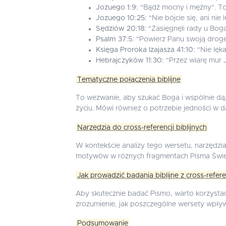
Jozuego 1:9:
"Bądź mocny i mężny". To
Jozuego 10:25:
"Nie bójcie się, ani nie
Sędziów 20:18:
"Zasięgnęli rady u Bog
Psalm 37:5:
"Powierz Panu swoją drogę
Księga Proroka Izajasza 41:10:
"Nie lęka
Hebrajczyków 11:30:
"Przez wiarę mur J
Tematyczne połączenia biblijne
To wezwanie, aby szukać Boga i wspólnie dą
życiu. Mówi również o potrzebie jedności w 
Narzędzia do cross-referencji biblijnych
W kontekście analizy tego wersetu, narzędzia
motywów w różnych fragmentach Pisma Świę
Jak prowadzić badania biblijne z cross-refer
Aby skutecznie badać Pismo, warto korzysta
zrozumienie, jak poszczególne wersety wpływ
Podsumowanie