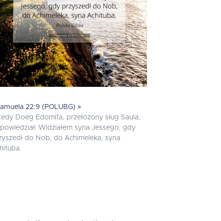
Samuela 22:9 (POLUBG) »
edy Doeg Edomita, przełożony sług Saula,
powiedział: Widziałem syna Jessego, gdy
zyszedł do Nob, do Achimeleka, syna
hituba.