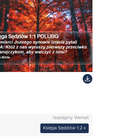
Następny Werset
Księga Sędziów 1:2 »