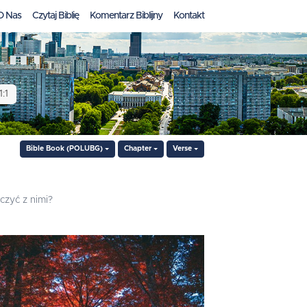
O Nas
Czytaj Biblię
Komentarz Biblijny
Kontakt
:1
Bible Book (POLUBG)
Chapter
Verse
czyć z nimi?