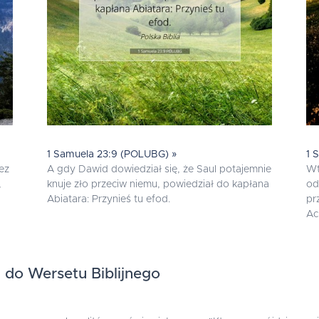
1 Samuela 23:9 (POLUBG) »
1 
ez
A gdy Dawid dowiedział się, że Saul potajemnie
Wt
,
knuje zło przeciw niemu, powiedział do kapłana
od
Abiatara: Przynieś tu efod.
pr
Ac
 do Wersetu Biblijnego