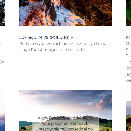
Jozuego 24:29 (POLUBG) »
Ks
i
Po tych wydarzeniach umarł Jozue, syn Nuna,
Ma
sługa PANA, mając sto dziesięć lat.
Sz
Ta
NEM
i 
je
je
wi