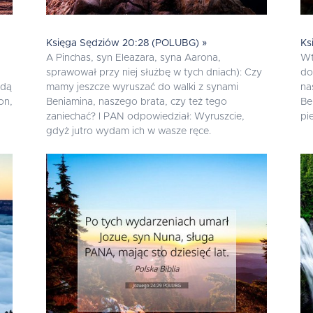
Księga Sędziów 20:28 (POLUBG) »
Ks
A Pinchas, syn Eleazara, syna Aarona,
Wt
sprawował przy niej służbę w tych dniach): Czy
do
ędą
mamy jeszcze wyruszać do walki z synami
na
on,
Beniamina, naszego brata, czy też tego
Be
zaniechać? I PAN odpowiedział: Wyruszcie,
pi
gdyż jutro wydam ich w wasze ręce.