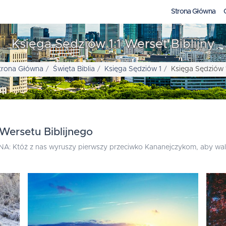
Strona Główna
Księga Sędziów 1:1 Werset Biblijny
trona Główna
Święta Biblia
Księga Sędziów 1
Księga Sędziów 1
Wersetu Biblijnego
ANA: Któż z nas wyruszy pierwszy przeciwko Kananejczykom, aby wal