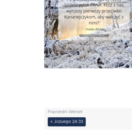
Poprzedni Werset
« Jozuego 24:33