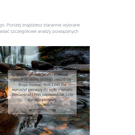
o. Poniżej znajdziesz starannie wybrane
 zbadać szczegółowe analizy powiązanych