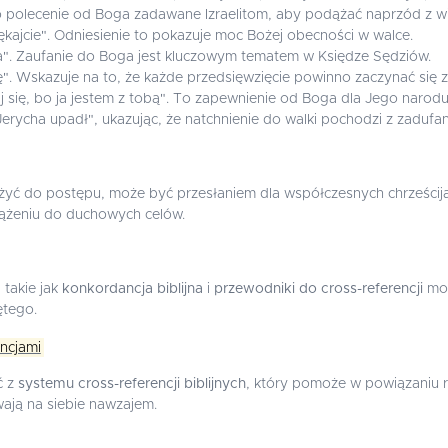
 polecenie od Boga zadawane Izraelitom, aby podążać naprzód z wi
 lękajcie". Odniesienie to pokazuje moc Bożej obecności w walce.
a". Zaufanie do Boga jest kluczowym tematem w Księdze Sędziów.
". Wskazuje na to, że każde przedsięwzięcie powinno zaczynać się
j się, bo ja jestem z tobą". To zapewnienie od Boga dla Jego narodu
erycha upadł", ukazując, że natchnienie do walki pochodzi z zadufa
żyć do postępu, może być przesłaniem dla współczesnych chrześci
dążeniu do duchowych celów.
 takie jak
konkordancja biblijna
i
przewodniki do cross-referencji
mog
tego.
encjami
ć z
systemu cross-referencji biblijnych
, który pomoże w powiązaniu ró
ają na siebie nawzajem.