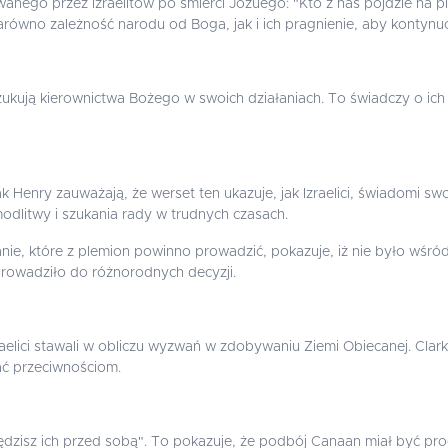
wanego przez Izraelitów po śmierci Jozuego: "Kto z nas pójdzie na 
równo zależność narodu od Boga, jak i ich pragnienie, aby kontynu
oszukują kierownictwa Bożego w swoich działaniach. To świadczy o ich
 Henry zauważają, że werset ten ukazuje, jak Izraelici, świadomi sw
odlitwy i szukania rady w trudnych czasach.
nie, które z plemion powinno prowadzić, pokazuje, iż nie było wśród
prowadziło do różnorodnych decyzji.
aelici stawali w obliczu wyzwań w zdobywaniu Ziemi Obiecanej. Clark
tać przeciwnościom.
zisz ich przed sobą". To pokazuje, że podbój Canaan miał być pro