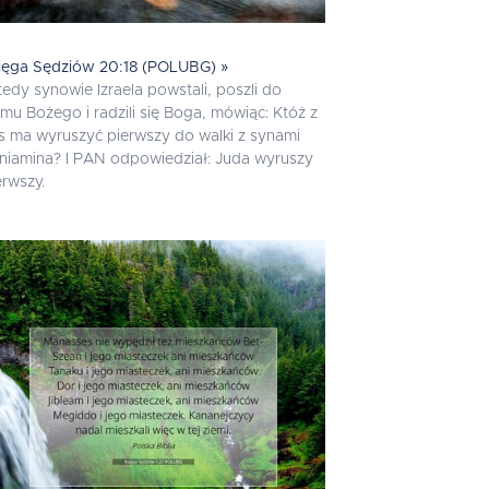
ięga Sędziów 20:18 (POLUBG) »
edy synowie Izraela powstali, poszli do
mu Bożego i radzili się Boga, mówiąc: Któż z
s ma wyruszyć pierwszy do walki z synami
niamina? I PAN odpowiedział: Juda wyruszy
erwszy.