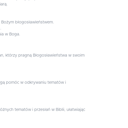
arą.
 z Bożym błogosławieństwem.
.
nia w Boga.
jan, którzy pragną Błogosławieństwa w swoim
ą pomóc w odkrywaniu tematów i
żnych tematów i przesłań w Biblii, ułatwiając