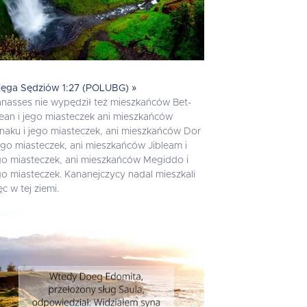
ięga Sędziów 1:27 (POLUBG) »
nasses nie wypędził też mieszkańców Bet-
ean i jego miasteczek ani mieszkańców
naku i jego miasteczek, ani mieszkańców Dor
jego miasteczek, ani mieszkańców Jibleam i
go miasteczek, ani mieszkańców Megiddo i
go miasteczek. Kananejczycy nadal mieszkali
ęc w tej ziemi.