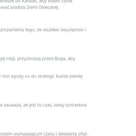
pierwsze do Kanaan, aby stawić czoła
ować podbój Ziemi Obiecanej.
 zrozumieniu tego, że wszelkie zwycięstwo i
ojej misji, przychodzą przed Boga, aby
 nich zgody co do strategii. Każde plemię
e zauważa, że jest to czas, kiedy potrzebna
cesem wymagającym czasu i składania ofiar.