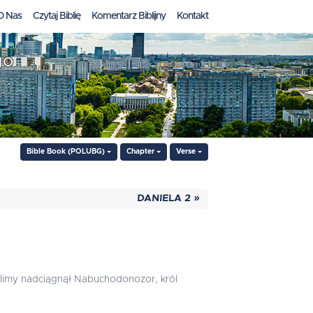
O Nas
Czytaj Biblię
Komentarz Biblijny
Kontakt
go
Bible Book (POLUBG)
Chapter
Verse
DANIELA 2 »
olimy nadciągnął Nabuchodonozor, król