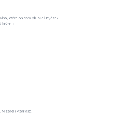
ina, które on sam pił. Mieli być tak
d królem.
Miszael i Azariasz.