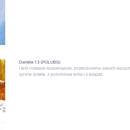
Daniela 1:3 (POLUBG)
I król rozkazał Aszpenazowi, przełożonemu swoich eunuc
synów Izraela, z potomstwa króla i z książąt;