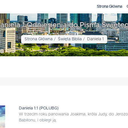
Strona Główna
aniela 1 Odniesienia do Pisma Święte
Strona Główna
Święta Biblia
Daniela 1
Daniela 1:1 (POLUBG)
W trzecim roku panowania Joakima, króla Judy, do Jeroz
Babilonu, i obległ ją.